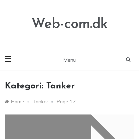
Skip
to
content
Web-com.dk
Menu
Kategori:
Tanker
Home
»
Tanker
»
Page 17