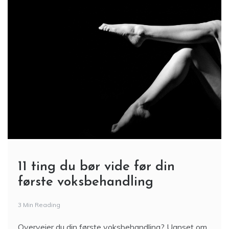
11 ting du bør vide før din
første voksbehandling
3 Min Reading
Overvejer du din første voksbehandling? Uanset om