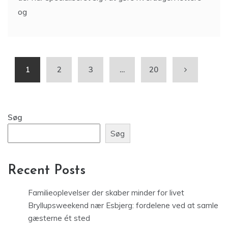
og
1
2
3
…
20
Søg
Søg
Recent Posts
Familieoplevelser der skaber minder for livet
Bryllupsweekend nær Esbjerg: fordelene ved at samle
gæsterne ét sted