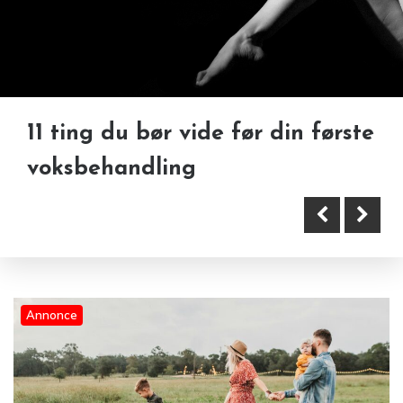
11 ting du bør vide før din første
Bryllupsweekend nær Esbjerg:
voksbehandling
fordelene ved at samle
Familieoplevelser der skaber
gæsterne ét sted
minder for livet
Annonce