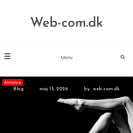
Skip
to
content
Web-com.dk
Menu
Annonce
Annonce
Annonce
Blog
maj 15, 2026
by
web-com.dk