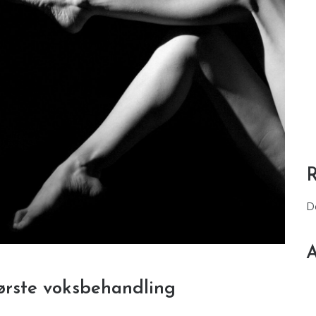
D
A
 første voksbehandling