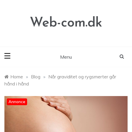
Skip
to
content
Web-com.dk
Menu
Home
»
Blog
»
Når graviditet og rygsmerter går
hånd i hånd
Annonce