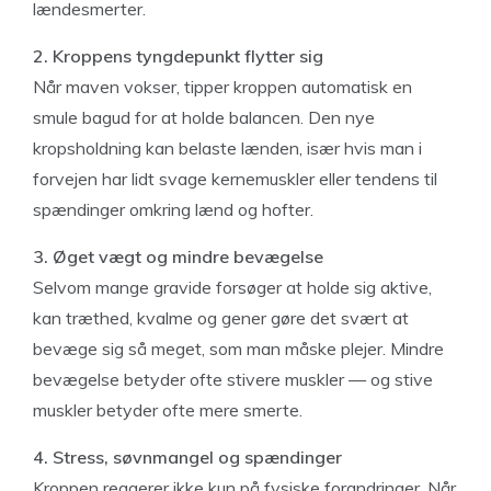
lændesmerter.
2. Kroppens tyngdepunkt flytter sig
Når maven vokser, tipper kroppen automatisk en
smule bagud for at holde balancen. Den nye
kropsholdning kan belaste lænden, især hvis man i
forvejen har lidt svage kernemuskler eller tendens til
spændinger omkring lænd og hofter.
3. Øget vægt og mindre bevægelse
Selvom mange gravide forsøger at holde sig aktive,
kan træthed, kvalme og gener gøre det svært at
bevæge sig så meget, som man måske plejer. Mindre
bevægelse betyder ofte stivere muskler — og stive
muskler betyder ofte mere smerte.
4. Stress, søvnmangel og spændinger
Kroppen reagerer ikke kun på fysiske forandringer. Når