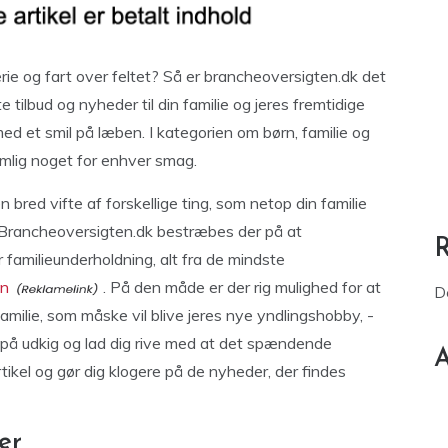
 ferie og fart over feltet? Så er brancheoversigten.dk det
e tilbud og nyheder til din familie og jeres fremtidige
ed et smil på læben. I kategorien om børn, familie og
mlig noget for enhver smag.
n bred vifte af forskellige ting, som netop din familie
 Brancheoversigten.dk bestræbes der på at
amilieunderholdning, alt fra de mindste
en
. På den måde er der rig mulighed for at
D
 familie, som måske vil blive jeres nye yndlingshobby, -
lv på udkig og lad dig rive med at det spændende
A
artikel og gør dig klogere på de nyheder, der findes
er