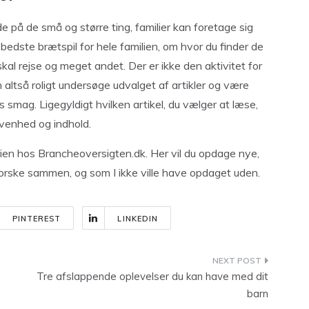
 på de små og større ting, familier kan foretage sig
 bedste brætspil for hele familien, om hvor du finder de
skal rejse og meget andet. Der er ikke den aktivitet for
 altså roligt undersøge udvalget af artikler og være
es smag. Ligegyldigt hvilken artikel, du vælger at læse,
evenhed og indhold.
amilien hos Brancheoversigten.dk. Her vil du opdage nye,
orske sammen, og som I ikke ville have opdaget uden.
PINTEREST
LINKEDIN
Tre afslappende oplevelser du kan have med dit
barn