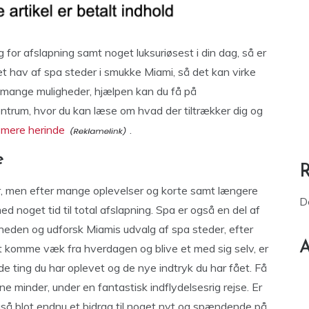
g for afslapning samt noget luksuriøsest i din dag, så er
et hav af spa steder i smukke Miami, så det kan virke
de mange muligheder, hjælpen kan du få på
centrum, hvor du kan læse om hvad der tiltrækker dig og
 mere herinde
.
e
lser, men efter mange oplevelser og korte samt længere
D
d noget tid til total afslapning. Spa er også en del af
igheden og udforsk Miamis udvalg af spa steder, efter
A
 komme væk fra hverdagen og blive et med sig selv, er
 de ting du har oplevet og de nye indtryk du har fået. Få
ne minder, under en fantastisk indflydelsesrig rejse. Er
gså blot endnu et bidrag til noget nyt og spændende på