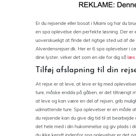
Er du rejsende eller bosat i Miami og har du bru
en spa oplevelse den perfekte løsning. Der er 
uoverskueligt at finde det rigtige sted ud af 
Alverdensrejser.dk. Her er 6 spa oplevelser i 
dine lyster, virker det som en ide for dig så
læs
Tilføj afslapning til din rejs
At rejse er at leve, at leve er lig med opleve
ture, måske endda på gåben, er det tiltrængt me
at leve og kan være en del af rejsen, grib mul
udmattende ture. Spa oplevelser er en måde at
du rejsende kan du give dig tid til at bearbejde
det hele med i din hukommelse og giv plads i di
du ikke kendt indenfor spa oplevelser er det o