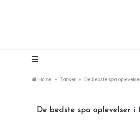
Skip
to
content
Home
»
Tanker
»
De bedste spa oplevelser
De bedste spa oplevelser i