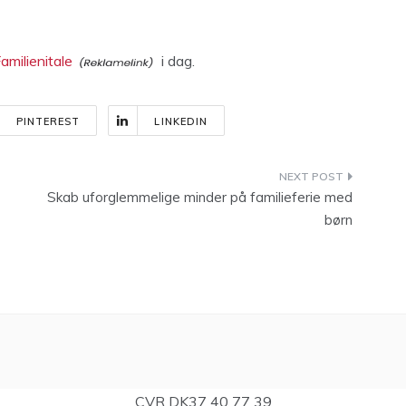
amilienitale
i dag.
PINTEREST
LINKEDIN
Skab uforglemmelige minder på familieferie med
børn
CVR DK37 40 77 39