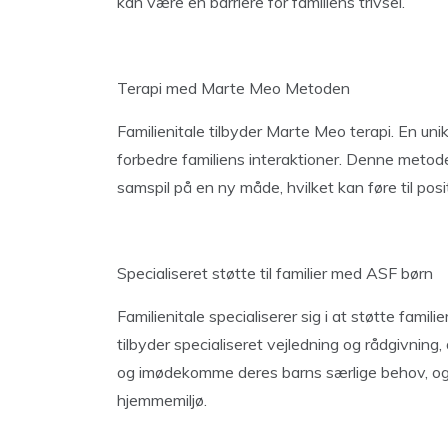
kan være en barriere for familiens trivsel.
Terapi med Marte Meo Metoden
Familienitale tilbyder Marte Meo terapi. En unik
forbedre familiens interaktioner. Denne metode 
samspil på en ny måde, hvilket kan føre til pos
Specialiseret støtte til familier med ASF børn
Familienitale specialiserer sig i at støtte fami
tilbyder specialiseret vejledning og rådgivning, 
og imødekomme deres barns særlige behov, og
hjemmemiljø.