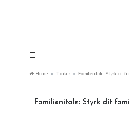
Skip
to
content
Home
»
Tanker
»
Familienitale: Styrk dit f
Familienitale: Styrk dit fam