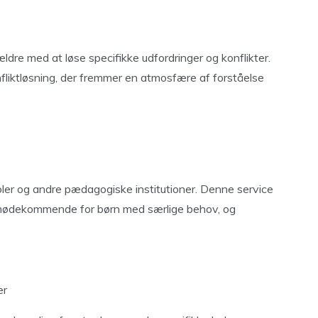
ldre med at løse specifikke udfordringer og konflikter.
konfliktløsning, der fremmer en atmosfære af forståelse
skoler og andre pædagogiske institutioner. Denne service
g imødekommende for børn med særlige behov, og
er