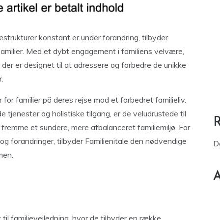
estrukturer konstant er under forandring, tilbyder
r familier. Med et dybt engagement i familiens velvære,
der er designet til at adressere og forbedre de unikke
r.
for familier på deres rejse mod et forbedret familieliv.
jenester og holistiske tilgang, er de veludrustede til
 fremme et sundere, mere afbalanceret familiemiljø. For
 og forandringer, tilbyder Familienitale den nødvendige
D
men.
A
 til familievejledning, hvor de tilbyder en række