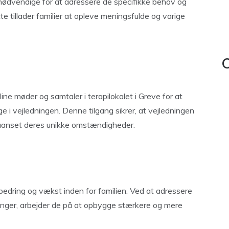
er nødvendige for at adressere de specifikke behov og
te tillader familier at opleve meningsfulde og varige
C
line møder og samtaler i terapilokalet i Greve for at
e i vejledningen. Denne tilgang sikrer, at vejledningen
r, uanset deres unikke omstændigheder.
rbedring og vækst inden for familien. Ved at adressere
ringer, arbejder de på at opbygge stærkere og mere